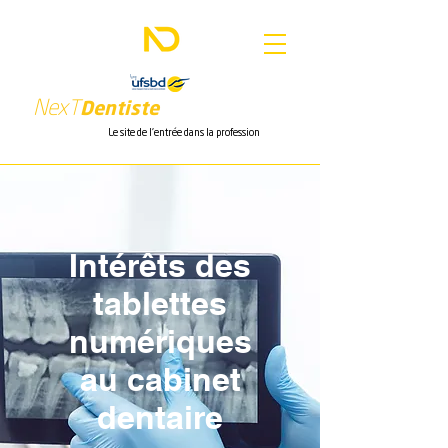
Nex
T
Dentiste
Le site de l'entrée dans la profession
Intérêts des
tablettes
numériques
au cabinet
dentaire