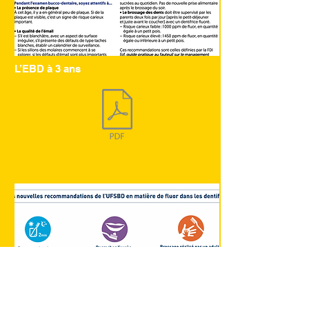
L’EBD à 3 ans