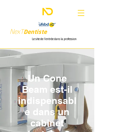
Nex
T
Dentiste
Le site de l'entrée dans la profession
Un Cone
Beam est-il
indispensabl
e dans un
cabinet