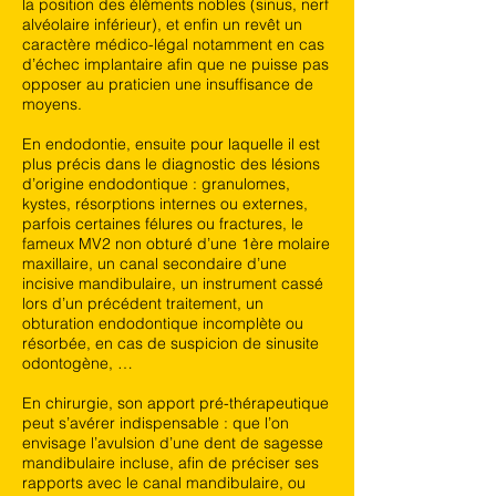
la position des éléments nobles (sinus, nerf
alvéolaire inférieur), et enfin un revêt un
caractère médico-légal notamment en cas
d’échec implantaire afin que ne puisse pas
opposer au praticien une insuffisance de
moyens.
En endodontie, ensuite pour laquelle il est
plus précis dans le diagnostic des lésions
d’origine endodontique : granulomes,
kystes, résorptions internes ou externes,
parfois certaines félures ou fractures, le
fameux MV2 non obturé d’une 1ère molaire
maxillaire, un canal secondaire d’une
incisive mandibulaire, un instrument cassé
lors d’un précédent traitement, un
obturation endodontique incomplète ou
résorbée, en cas de suspicion de sinusite
odontogène, …
En chirurgie, son apport pré-thérapeutique
peut s’avérer indispensable : que l’on
envisage l’avulsion d’une dent de sagesse
mandibulaire incluse, afin de préciser ses
rapports avec le canal mandibulaire, ou