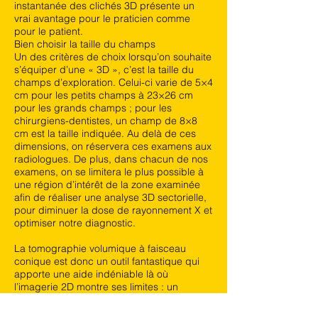
instantanée des clichés 3D présente un
vrai avantage pour le praticien comme
pour le patient.
Bien choisir la taille du champs
Un des critères de choix lorsqu’on souhaite
s’équiper d’une « 3D », c’est la taille du
champs d’exploration. Celui-ci varie de 5×4
cm pour les petits champs à 23×26 cm
pour les grands champs ; pour les
chirurgiens-dentistes, un champ de 8×8
cm est la taille indiquée. Au delà de ces
dimensions, on réservera ces examens aux
radiologues. De plus, dans chacun de nos
examens, on se limitera le plus possible à
une région d’intérêt de la zone examinée
afin de réaliser une analyse 3D sectorielle,
pour diminuer la dose de rayonnement X et
optimiser notre diagnostic.
La tomographie volumique à faisceau
conique est donc un outil fantastique qui
apporte une aide indéniable là où
l’imagerie 2D montre ses limites : un
examen clinique préalable oriente le choix
du volume étudié, pour répondre aux